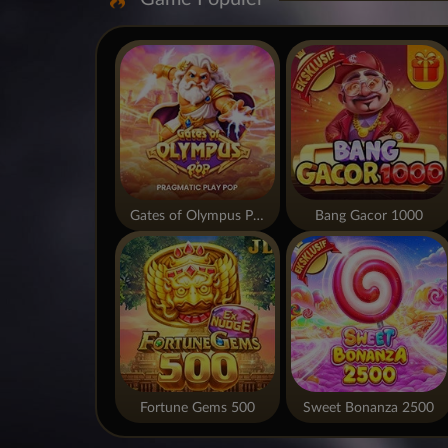
Gates of Olympus POP
Bang Gacor 1000
Fortune Gems 500
Sweet Bonanza 2500