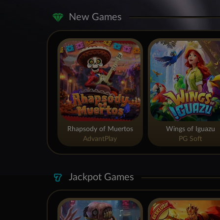
New Games
Rhapsody of Muertos
Wings of Iguazu
AdvantPlay
PG Soft
Jackpot Games