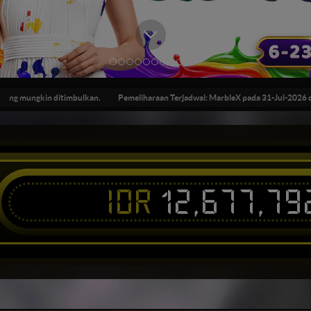
emeliharaan Terjadwal: MarbleX pada 31-Jul-2026 dari 00.00.00 sampai 31-Jul-2027
IDR
12,677,79