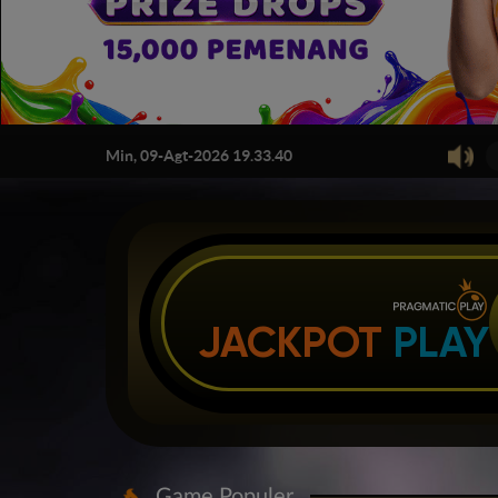
Min, 09-Agt-2026 19.33.40
P
JACKPOT
PLAY
Game Populer