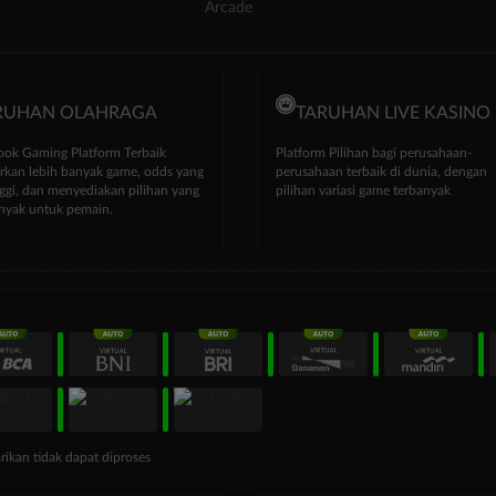
Arcade
RUHAN OLAHRAGA
TARUHAN LIVE KASINO
ook Gaming Platform Terbaik
Platform Pilihan bagi perusahaan-
kan lebih banyak game, odds yang
perusahaan terbaik di dunia, dengan
nggi, dan menyediakan pilihan yang
pilihan variasi game terbanyak
anyak untuk pemain.
ikan tidak dapat diproses