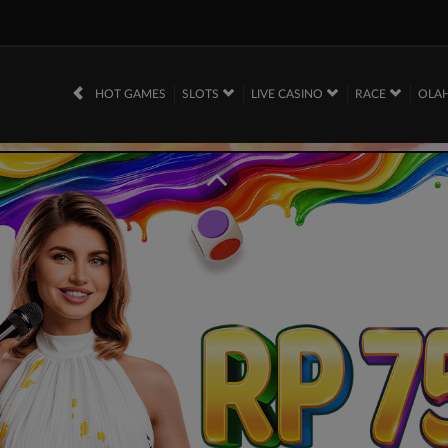
HOT GAMES
SLOTS
LIVE CASINO
RACE
OLA