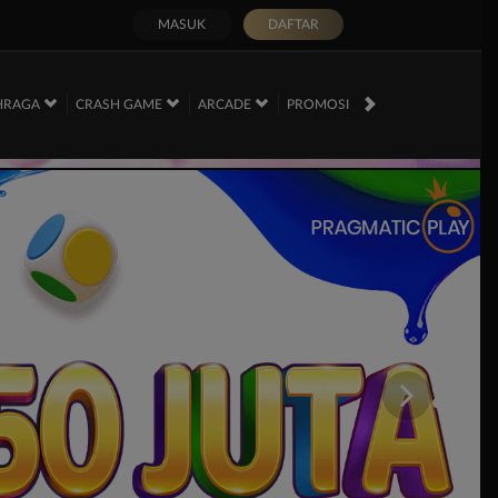
MASUK
DAFTAR
PROMOSI
HRAGA
CRASH GAME
ARCADE