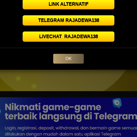
LINK ALTERNATIF
TELEGRAM RAJADEWA138
LIVECHAT RAJADEWA138
OK