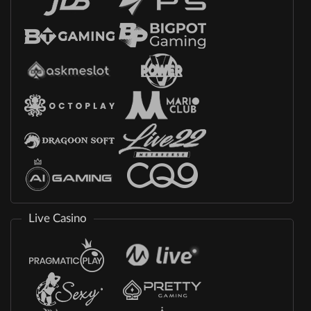
Live Casino