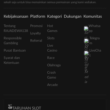
sekali saja untuk bisa memainkan semua permainan yang kami sediakan.
Kebijaksanaan
Platform
Kategori
Dukungan
Komunitas
Tentang
Promosi
Hot
Whatsa
RAJADEWA138
Games
pp
Loyalty
Responsible
Slots
Telegra
Referral
Gambling
m
Live
Pusat Bantuan
Casino
LiveCha
t
Syarat dan
Race
Ketentuan
Olahraga
Crash
Game
Arcade
TARUHAN SLOT