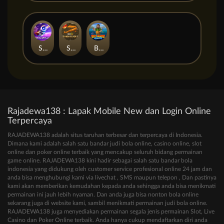
Spaceman
Slot88 High Flyer
Big Bass Crash
Rajadewa138 : Lapak Mobile New dan Login Online
Terpercaya
RAJADEWA138 adalah situs taruhan terbesar dan terpercaya di Indonesia.
Dimana kami adalah salah satu bandar judi bola online, casino online, slot
online dan poker online terbaik yang mencakup seluruh bidang permainan
game online. RAJADEWA138 kini hadir sebagai salah satu bandar bola
indonesia yang didukung oleh customer service profesional online 24 jam dan
anda bisa menghubungi kami via livechat , SMS maupun telepon , Dan pastinya
kami akan memberikan kemudahan kepada anda sehingga anda bisa menikmati
permainan ini jauh lebih nyaman. Dan anda juga bisa nonton bola online
sekarang juga di website kami, sambil menikmati permainan judi bola online.
RAJADEWA138 juga menyediakan permainan segala jenis permainan Slot, Live
Casino dan Poker Online terbaik. Anda hanya cukup mendaftarkan diri anda