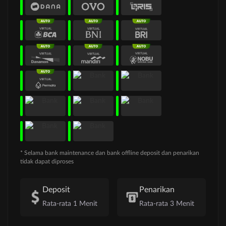
* Selama bank maintenance dan bank offline deposit dan penarikan
tidak dapat diproses
Deposit
Penarikan
Rata-rata 1 Menit
Rata-rata 3 Menit