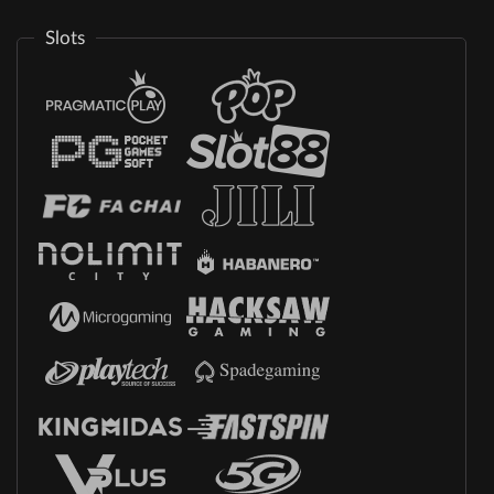
Slots