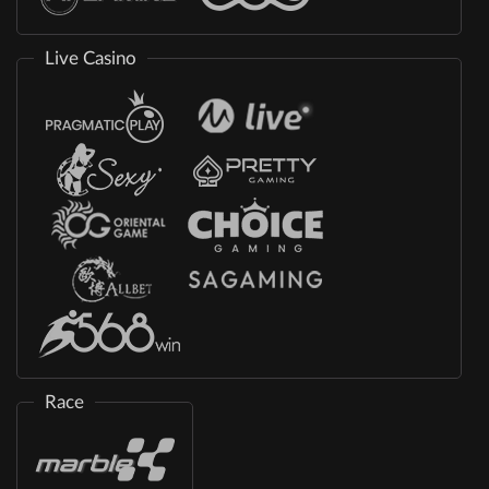
Live Casino
Race