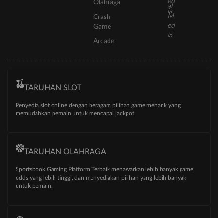
Olahraga
Crash
Game
Arcade
TARUHAN SLOT
Penyedia slot online dengan beragam pilihan game menarik yang
memudahkan pemain untuk mencapai jackpot
TARUHAN OLAHRAGA
Sportsbook Gaming Platform Terbaik menawarkan lebih banyak game,
odds yang lebih tinggi, dan menyediakan pilihan yang lebih banyak
untuk pemain.