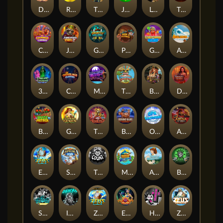
Darkside Prairie: Magical Beast
Raidmark
The Lost Book of Mummy’s Curse
Jumpasaurs
Leatherheads
The Jack & Rose
Crowned Corners
Junkyard Kings 2
Ghostly Hallows
Peek & Pounce
Gobstopper Grind
Avalanche
3 Arcane Cauldrons
Crownlings Clusters
Midnight Mirage
Tikitopia BoosterBelt
Bonnie's Buccaneers
Demon Queen
Buzz Patrol
Gearlab Genius
The Crime File
Behind Bars: Masterplan
Opa Santorini!
Arena of Iron
Epic Ze Zeus
Supreme Zeus
THE COUNT
MARLIN MASTERS: THE BIG HAUL
Aiko and the Wind Spirit
Booze Bash
SixSixSix
Invictus
Ze Zeus
Eye of Medusa
Hot Ross
Zeus Ze Zecond