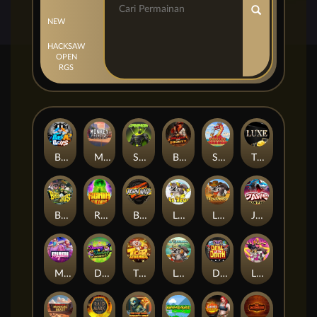
NEW
HACKSAW
OPEN
RGS
Beam Boys
Monkey Frenzy 2: Boss is Here!
Spinman
BULLETS AND BOUNTY
SMOKING DRAGON
The Luxe
BASH BROS
Ronin Stackways
Born Wild
LE ZEUS
LE COWBOY
JAWS OF JUSTICE
MIAMI MAYHEM
DONNY AND DANNY
TIGER LEGENDS
Le Fisherman
DEAL WITH DEATH
LE KING