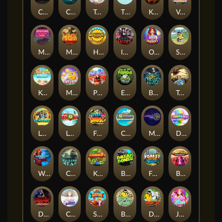
Chaos Crew
Cubes 2
Tai The Toad
The Respinners
Klowns
Vending Machine
Mystery Motel
Mayan Stackways
Harvest Wilds
Immortal Desire
Orb of Destiny
Stack'em
Keep 'em Cool
Magic Piggy
Pug Life
Eye of the Panda
Beast Below
Temple of Torment
Le Pharaoh
Let It Snow
Fear the Dark
Cash Compass
Miami Multiplier
Double Rainbow
Warrior Ways
Cursed Seas
King Carrot
Break Bones
Forest Fortune
Buffalo Stack'n'Sync
Dark Summoning
Cloud Princess
Shaolin Master
Book of Time
Drop'em
Jelly Slice