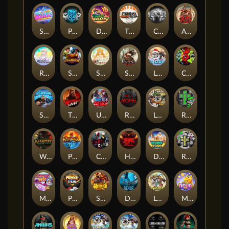
Superstar Sevens
PRAY FOR SIX
Danny Dollar
TOSHI WAYS CLUB
CIRCLE OF LIFE
ARMY OF ARES
RAINBOW PRINCESS
STEAMRUNNERS
SUN PRINCESS
SPEAR OF ATHENA
LE SANTA
CHAOS CREW 3
STORMBORN
THE WILDWOOD CURSE
Ultimate Slot of America
Reign of Rome
Le Bandit
Rad Maxx
Wanted Dead or a Wild
Phoenix
Cash Crew
Hounds Of Hell
Divine Drop
RIP City
Munchy Milo
Power of 10
Strength Of Hercules
Dynasty of Death
Le Digger
Magic Piggy OG