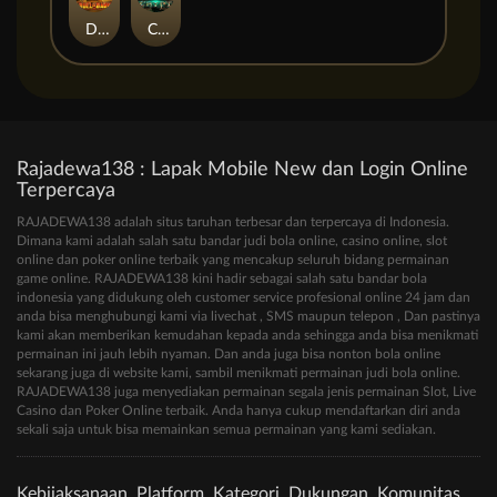
Duel at Dawn
Cursed Crypt
Rajadewa138 : Lapak Mobile New dan Login Online
Terpercaya
RAJADEWA138 adalah situs taruhan terbesar dan terpercaya di Indonesia.
Dimana kami adalah salah satu bandar judi bola online, casino online, slot
online dan poker online terbaik yang mencakup seluruh bidang permainan
game online. RAJADEWA138 kini hadir sebagai salah satu bandar bola
indonesia yang didukung oleh customer service profesional online 24 jam dan
anda bisa menghubungi kami via livechat , SMS maupun telepon , Dan pastinya
kami akan memberikan kemudahan kepada anda sehingga anda bisa menikmati
permainan ini jauh lebih nyaman. Dan anda juga bisa nonton bola online
sekarang juga di website kami, sambil menikmati permainan judi bola online.
RAJADEWA138 juga menyediakan permainan segala jenis permainan Slot, Live
Casino dan Poker Online terbaik. Anda hanya cukup mendaftarkan diri anda
sekali saja untuk bisa memainkan semua permainan yang kami sediakan.
Kebijaksanaan
Platform
Kategori
Dukungan
Komunitas