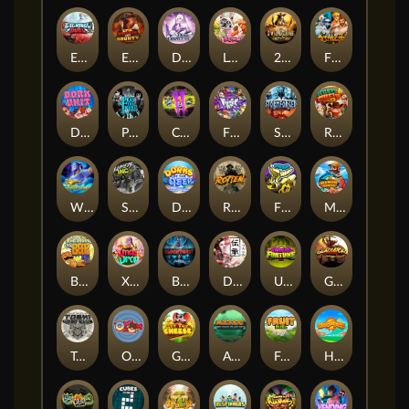
Eternal Duel
EPIC BULLETS & BOUNTY
Dusk Princess
Le Bunny
2 Wild 2 Die
Fist Of Destruction
Dork Unit
Pray for Three
Chaos Crew 2
Fighter Pit
Stormforged
Rusty & Curly
Wishbringer
Slayers Inc
Dorks of The Deep
Rotten
FRKN Bananas
Marlin Master
Benny The Beer
Xmas Drop
Bloodthirst
Densho
Undead Fortune
Gladiator Legends
Toshi Video Club
OmNom
Get The Cheese
Aztec Twist
Fruit Duel
Hop'n'Pop