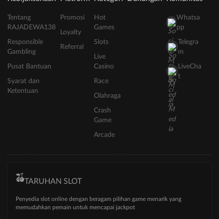
Tentang
Promosi
Hot
Whatsa
RAJADEWA138
Games
pp
Loyalty
Responsible
Slots
Telegra
Referral
Gambling
m
Live
Pusat Bantuan
Casino
LiveCha
t
Syarat dan
Race
Ketentuan
Olahraga
Crash
Game
Arcade
TARUHAN SLOT
Penyedia slot online dengan beragam pilihan game menarik yang
memudahkan pemain untuk mencapai jackpot