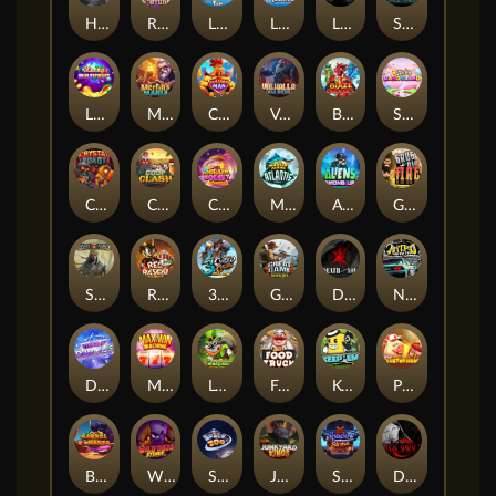
Hand of Anubis
Rise of Fortuna
LE FOOTBALL FAN
LE HOOLIGAN
Life and Death
Shadow Treasure
Lucky Multifruit
Merlin's Mania
Chicken Man
Valhalla: Wild Winter
Blaze Buddies
Sticky Candyland
Crystal Robot
Coop Clash
Chocolate Rocket
Marlin Masters Atlantis
Aliens Among Us
Grug Make Fire
Sand and Ashes
Red Rascal™
3 Cursed Chests™
Great Game Rockies
Death Becomes You
Nitro Nights
Dandy Diamonds
Max Win Machine
Le Prechaun
Fred's Food Truck
Keep 'em
Piggy Cluster Hunt
Barrel Bonanza
Wild Dojo Strike
Space Zoo
Junkyard Kings
Shadow Strike
Dark Spiral