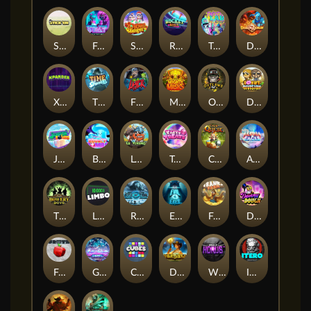
Stick'em
Feel The Beat
Snow Slingers
Rocket Reels
Twisted Lab
Dragon’s Domain
Xpander
Time Spinners
Fire My Laser
Mighty Masks
Outlasw Inc
Donut Division
Joker Bombs
BOUNCY BOMBS
Le Viking
Tasty Treats
Cash Quest
Alpha Eagle
The Bowery Boys
Limbo
Rise of Ymir
Evil Eyes
Frank's Farm
DONNY DOUGH
Frutz
Gronk's Gems
Cubes
Dawn of Kings
Wings of Horus
ITERO