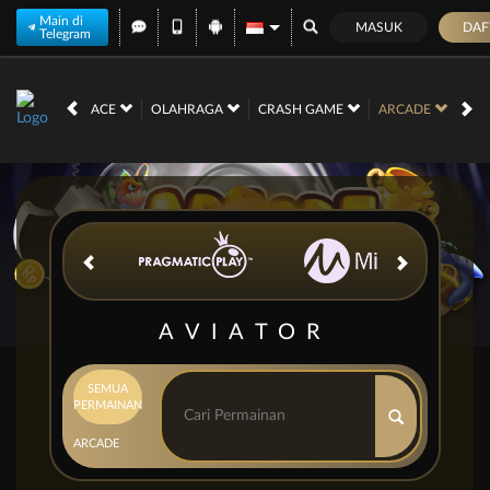
Main di
MASUK
DAF
Telegram
PR
 CASINO
RACE
OLAHRAGA
CRASH GAME
ARCADE
AVIATOR
SEMUA
PERMAINAN
ARCADE