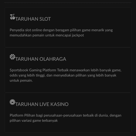
TARUHAN SLOT
Penyedia slot online dengan beragam pilihan game menarik yang
memudahkan pemain untuk mencapai jackpot
TARUHAN OLAHRAGA
Sportsbook Gaming Platform Terbaik menawarkan lebih banyak game,
odds yang lebih tinggi, dan menyediakan pilihan yang lebih banyak
untuk pemain.
TARUHAN LIVE KASINO
Platform Pilihan bagi perusahaan-perusahaan terbaik di dunia, dengan
pilihan variasi game terbanyak