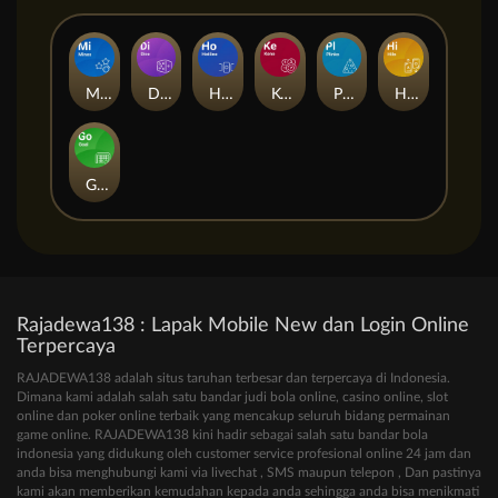
Mines
Dice
Hotline
Keno
Plinko
Hilo
Goal
Rajadewa138 : Lapak Mobile New dan Login Online
Terpercaya
RAJADEWA138 adalah situs taruhan terbesar dan terpercaya di Indonesia.
Dimana kami adalah salah satu bandar judi bola online, casino online, slot
online dan poker online terbaik yang mencakup seluruh bidang permainan
game online. RAJADEWA138 kini hadir sebagai salah satu bandar bola
indonesia yang didukung oleh customer service profesional online 24 jam dan
anda bisa menghubungi kami via livechat , SMS maupun telepon , Dan pastinya
kami akan memberikan kemudahan kepada anda sehingga anda bisa menikmati