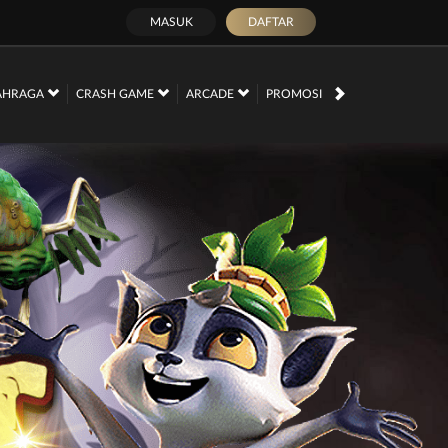
MASUK
DAFTAR
PROMOSI
AHRAGA
CRASH GAME
ARCADE