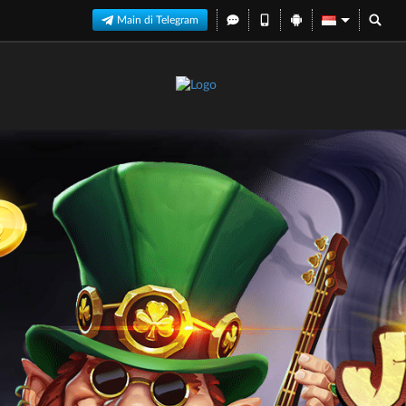
Main di Telegram