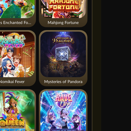
Lulu's Enchanted Forest
Mahjong Fortune
Nomikai Fever
Mysteries of Pandora