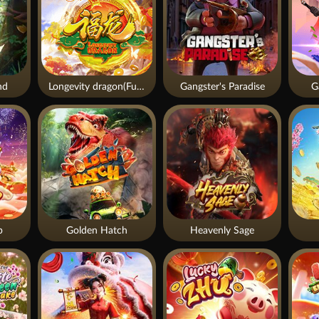
nd
Longevity dragon(Fulong)
Gangster's Paradise
G
p
Golden Hatch
Heavenly Sage