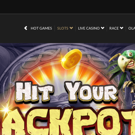
HOT GAMES
SLOTS
LIVE CASINO
RACE
OL