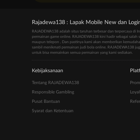
Rajadewa138 : Lapak Mobile New dan Login
RAJADEWA138 adalah situs taruhan terbesar dan terpercaya di Ind
permainan game online. RAJADEWA138 kini hadir sebagai salah sa
maupun telepon , Dan pastinya kami akan memberikan kemudahan k
sambil menikmati permainan judi bola online. RAJADEWA138 juga 
untuk bisa memainkan semua permainan yang kami sediakan.
Kebijaksanaan
Plat
Tentang RAJADEWA138
Prom
Responsible Gambling
Loyal
Pusat Bantuan
Refer
Syarat dan Ketentuan