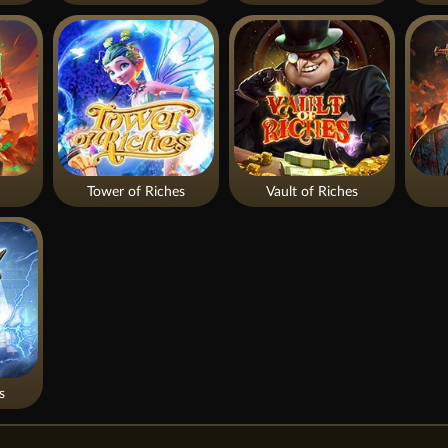
Tower of Riches
Vault of Riches
s