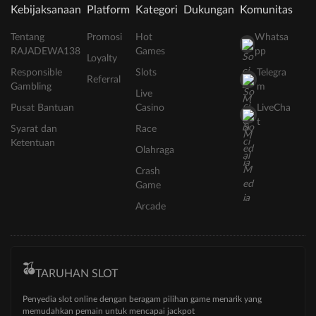
Kebijaksanaan
Platform
Kategori
Dukungan
Komunitas
Tentang
Promosi
Hot
Whatsa
RAJADEWA138
Games
pp
Loyalty
Responsible
Slots
Telegra
Referral
Gambling
m
Live
Pusat Bantuan
Casino
LiveCha
t
Syarat dan
Race
Ketentuan
Olahraga
Crash
Game
Arcade
TARUHAN SLOT
Penyedia slot online dengan beragam pilihan game menarik yang
memudahkan pemain untuk mencapai jackpot