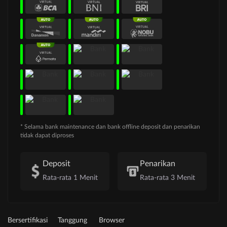
* Selama bank maintenance dan bank offline deposit dan penarikan
tidak dapat diproses
Deposit
Penarikan
Rata-rata 1 Menit
Rata-rata 3 Menit
Bersertifikasi
Tanggung
Browser