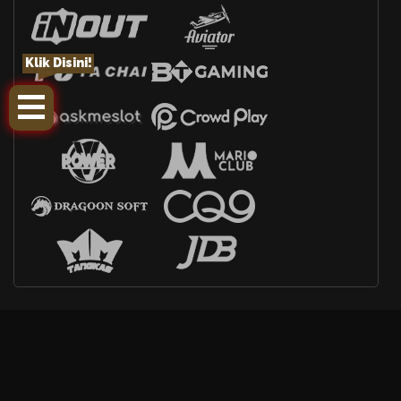
Klik Disini!