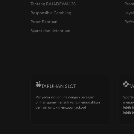
Tentang RAJADEWA138
Prom
Responsible Gambling
Loyal
Pusat Bantuan
Refer
Syarat dan Ketentuan
TARUHAN SLOT
T
Penyedia slot online dengan beragam
Sports
pilihan game menarik yang memudahkan
menawa
pemain untuk mencapai jackpot
lebih 
lebih 