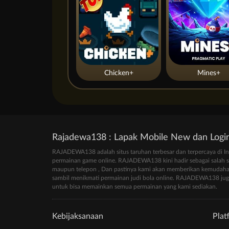
Chicken+
Mines+
Rajadewa138 : Lapak Mobile New dan Login
RAJADEWA138 adalah situs taruhan terbesar dan terpercaya di Ind
permainan game online. RAJADEWA138 kini hadir sebagai salah sa
maupun telepon , Dan pastinya kami akan memberikan kemudahan k
sambil menikmati permainan judi bola online. RAJADEWA138 juga 
untuk bisa memainkan semua permainan yang kami sediakan.
Kebijaksanaan
Plat