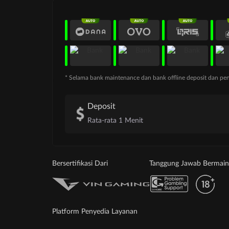
* Selama bank maintenance dan bank offline deposit dan pen
Deposit
Rata-rata 1 Menit
Bersertifikasi Dari
Tanggung Jawab Bermain
Platform Penyedia Layanan