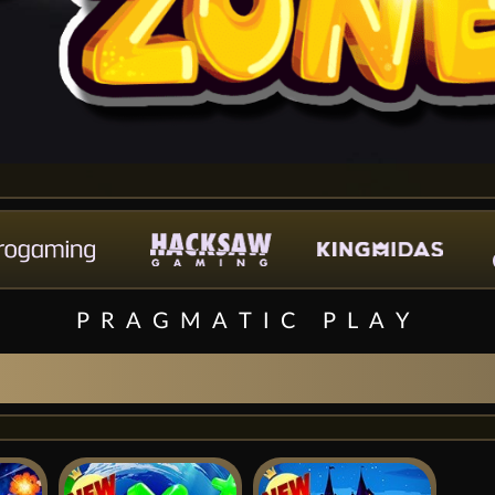
PRAGMATIC PLAY