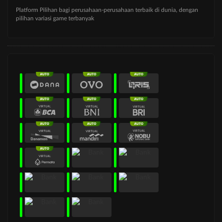
Platform Pilihan bagi perusahaan-perusahaan terbaik di dunia, dengan
pilihan variasi game terbanyak