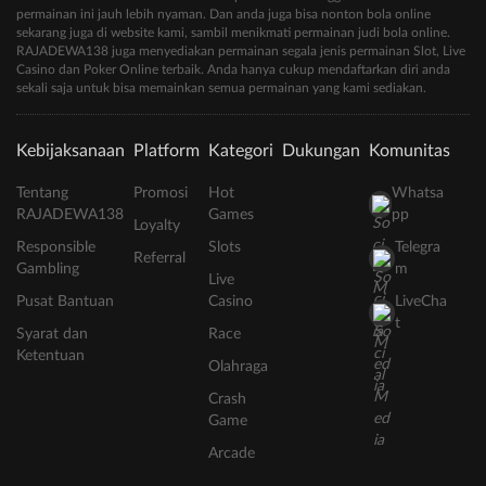
permainan ini jauh lebih nyaman. Dan anda juga bisa nonton bola online
sekarang juga di website kami, sambil menikmati permainan judi bola online.
RAJADEWA138 juga menyediakan permainan segala jenis permainan Slot, Live
Casino dan Poker Online terbaik. Anda hanya cukup mendaftarkan diri anda
sekali saja untuk bisa memainkan semua permainan yang kami sediakan.
Kebijaksanaan
Platform
Kategori
Dukungan
Komunitas
Tentang
Promosi
Hot
Whatsa
RAJADEWA138
Games
pp
Loyalty
Responsible
Slots
Telegra
Referral
Gambling
m
Live
Pusat Bantuan
Casino
LiveCha
t
Syarat dan
Race
Ketentuan
Olahraga
Crash
Game
Arcade