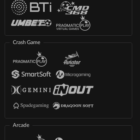
Crash Game
Arcade