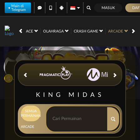
Main di
MASUK
DAF
Telegram
PR
 CASINO
RACE
OLAHRAGA
CRASH GAME
ARCADE
KING MIDAS
SEMUA
PERMAINAN
ARCADE