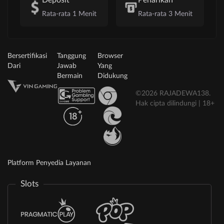
Deposit
Penarikan
Rata-rata 1 Menit
Rata-rata 3 Menit
Bersertifikasi
Tanggung
Browser
Dari
Jawab
Yang
Bermain
Didukung
©2026 RAJADEWA138.
Hak cipta dilindungi | 18+
Platform Penyedia Layanan
Slots