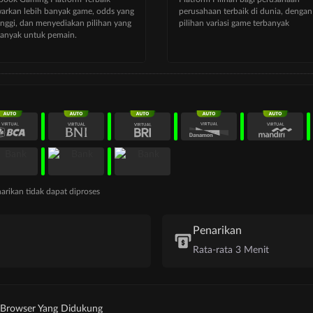
rkan lebih banyak game, odds yang
perusahaan terbaik di dunia, dengan
tinggi, dan menyediakan pilihan yang
pilihan variasi game terbanyak
banyak untuk pemain.
arikan tidak dapat diproses
Penarikan
Rata-rata 3 Menit
Browser Yang Didukung