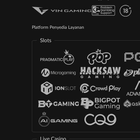
Platform Penyedia Layanan
Slots
Live Casino