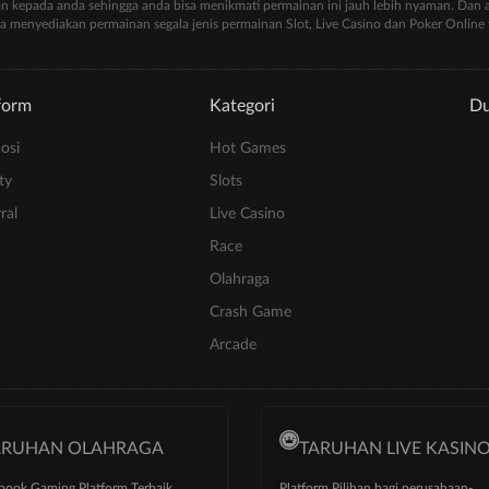
epada anda sehingga anda bisa menikmati permainan ini jauh lebih nyaman. Dan and
menyediakan permainan segala jenis permainan Slot, Live Casino dan Poker Online t
form
Kategori
Du
osi
Hot Games
ty
Slots
ral
Live Casino
Race
Olahraga
Crash Game
Arcade
ARUHAN OLAHRAGA
TARUHAN LIVE KASIN
book Gaming Platform Terbaik
Platform Pilihan bagi perusahaan-