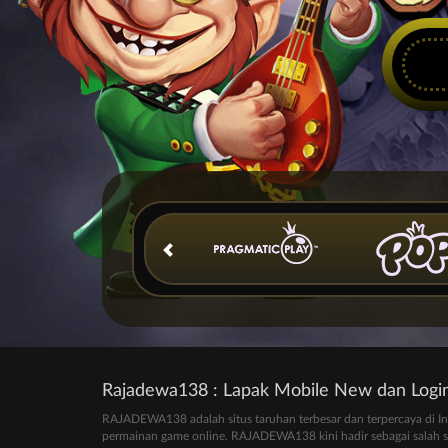
Rajadewa138 : Lapak Mobile New dan Login
RAJADEWA138 adalah situs taruhan terbesar dan terpercaya di Ind
permainan game online. RAJADEWA138 kini hadir sebagai salah sa