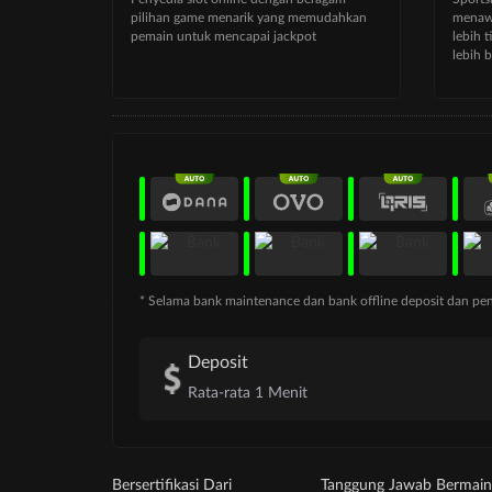
pilihan game menarik yang memudahkan
menawa
pemain untuk mencapai jackpot
lebih 
lebih 
* Selama bank maintenance dan bank offline deposit dan pen
Deposit
Rata-rata 1 Menit
Bersertifikasi Dari
Tanggung Jawab Bermain