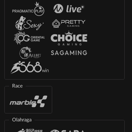
Race
Olahraga