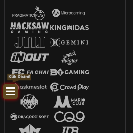
Klik Disini!