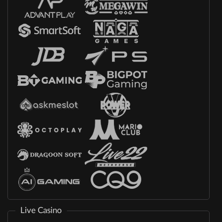
Live Casino