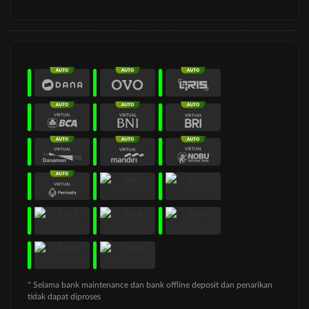
* Selama bank maintenance dan bank offline deposit dan penarikan
tidak dapat diproses