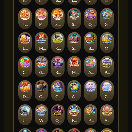
Kraken Queen
Into The Fay: Nixie
Bloodmoon Amazonia
Lucky Cat Slot4D
Lion Dance Slot4D
Macau Slot4D
Tiger Slot4D
Phoenix Slot4D
Slot4D
Shipwrecked Riches
Quantum Of Giza
Great Wall of Meta Dragon
Lucky Coins
Mahjong Style
Kingdom of Luck
Sanctum Of Savanah
Bonsai of the Riches
Mobox Olympia
Candy Bomb
Goal Rush
Black Pink (B.P.) in Metaverse
Mask of Truth Jumboways
Axie Universe
Panda Realm
Dragon FAFAFA
God's Gambit : Hades
God's Gambit Zeus
Apes Squad
Into the Fay: Snowie
Classic Diamond X5
Jarvis
Winter Winnings
Queen Femida
Fortune Dance
Princess and the Evil Witch
Advent of the Dragon