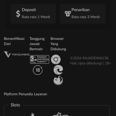
Deposit
Penarikan
Rata-rata 1 Menit
Rata-rata 3 Menit
Bersertifikasi
Tanggung
Browser
Dari
Jawab
Yang
Bermain
Didukung
©2026 RAJADEWA138.
Hak cipta dilindungi | 18+
Platform Penyedia Layanan
Slots