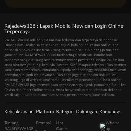
Rajadewa138 : Lapak Mobile New dan Login Online
Terpercaya
RAJADEWA138 adalah situs taruhan terbesar dan terpercaya di Indonesia.
Dimana kami adalah salah satu bandar judi bola online, casino online, slot
online dan poker online terbaik yang mencakup seluruh bidang permainan
game online. RAJADEWA138 kini hadir sebagai salah satu bandar bola
indonesia yang didukung oleh customer service profesional online 24 jam dan
anda bisa menghubungi kami via livechat , SMS maupun telepon , Dan pastinya
kami akan memberikan kemudahan kepada anda sehingga anda bisa menikmati
permainan ini jauh lebih nyaman. Dan anda juga bisa nonton bola online
sekarang juga di website kami, sambil menikmati permainan judi bola online.
RAJADEWA138 juga menyediakan permainan segala jenis permainan Slot, Live
Casino dan Poker Online terbaik. Anda hanya cukup mendaftarkan diri anda
sekali saja untuk bisa memainkan semua permainan yang kami sediakan.
Kebijaksanaan
Platform
Kategori
Dukungan
Komunitas
Tentang
Promosi
Hot
Whatsa
RAJADEWA138
Games
pp