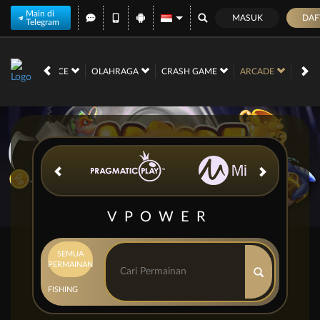
Main di
MASUK
DAF
Telegram
PROM
CASINO
RACE
OLAHRAGA
CRASH GAME
ARCADE
VPOWER
SEMUA
PERMAINAN
FISHING