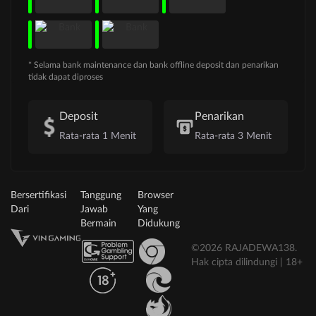
* Selama bank maintenance dan bank offline deposit dan penarikan
tidak dapat diproses
Deposit
Penarikan
Rata-rata 1 Menit
Rata-rata 3 Menit
Bersertifikasi
Tanggung
Browser
Dari
Jawab
Yang
Bermain
Didukung
©2026 RAJADEWA138.
Hak cipta dilindungi | 18+