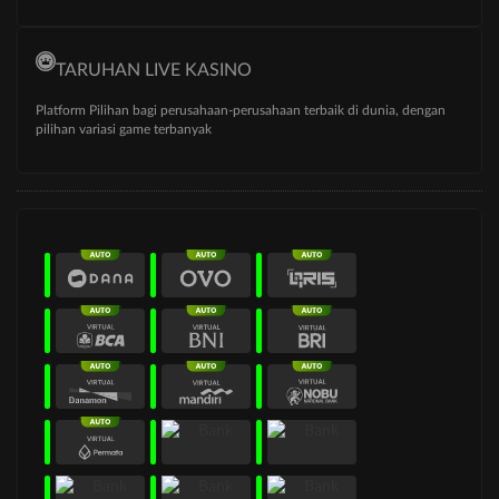
TARUHAN LIVE KASINO
Platform Pilihan bagi perusahaan-perusahaan terbaik di dunia, dengan
pilihan variasi game terbanyak