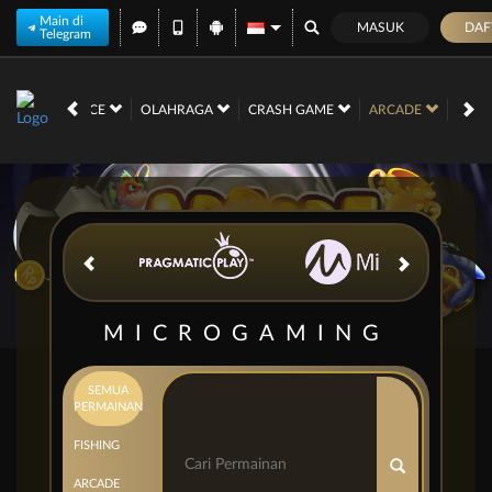
Main di
MASUK
DAF
Telegram
PROM
CASINO
RACE
OLAHRAGA
CRASH GAME
ARCADE
MICROGAMING
SEMUA
PERMAINAN
FISHING
ARCADE