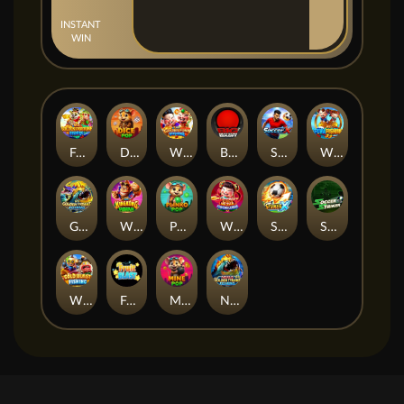
INSTANT
WIN
Fortune Fishing
Dice Pop
WD Golden Fuwa Fishing
Big Button Bash
SoccerX
WD FuWa Fishing
Golden Tyrant Fishing
WD King Kong Fishing
Plinko Pop
WD Nezha Fishing Legend
StrikerX
Soccer Striker
WD Gold Blast Fishing
Fruit Blast
Mine Pop
Nexus Golden Tyrant