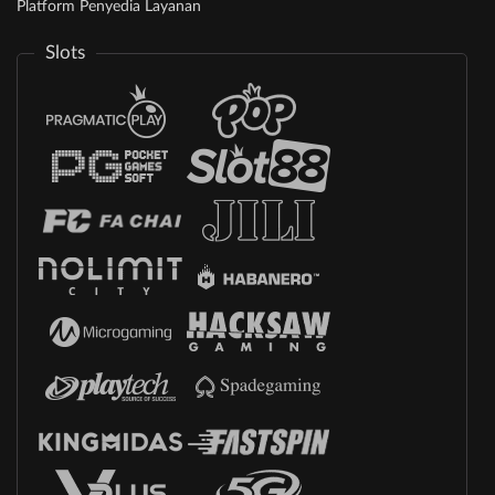
Platform Penyedia Layanan
Slots