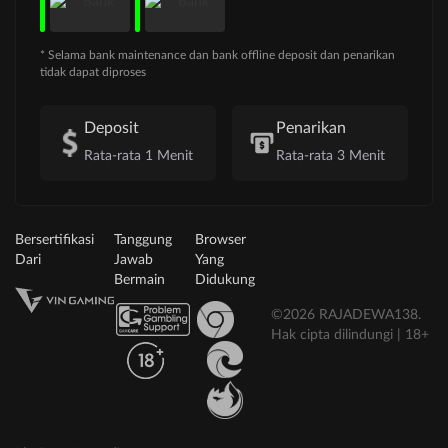
* Selama bank maintenance dan bank offline deposit dan penarikan
tidak dapat diproses
Deposit
Penarikan
Rata-rata 1 Menit
Rata-rata 3 Menit
Bersertifikasi
Tanggung
Browser
Dari
Jawab
Yang
Bermain
Didukung
©2026 RAJADEWA138.
Hak cipta dilindungi | 18+