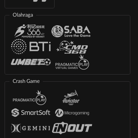
Olahraga
Crash Game