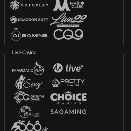
Live Casino