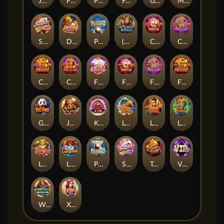
JiXiangRuYi(H5)
F-88Treasures(H5)
PINE OF PLINKO 2
FA DA CAI(H5)
G-BloomingRiches
MANEKI NEKO(H5)
Super Ace2+
Dragon Arena
Plinko2
(H5)Outlawed Heroes
C-88Drum(H5)
C-88Flower(H5)
C-88Riches(H5)
C-88Treasures(H5)
F-88Diamond(H5)
F-88Drum(H5)
F-88Flower(H5)
F-88Riches(H5)
Gold Panda(H5)
JourneyToTheWest
King-777
L-DragonRiches
L-EmperorTreasure
L-EyesOfFortune
L-GoldenToad
LuckyFish
Plinko3
Super Ace+
Triple Fish(H5)
VIP Club
Water Margin(H5)
XiBoBA