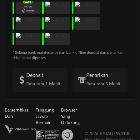
* Selama bank maintenance dan bank offline deposit dan penarikan
tidak dapat diproses
Deposit
Penarikan
Rata-rata 1 Menit
Rata-rata 3 Menit
Bersertifikasi
Tanggung
Browser
Dari
Jawab
Yang
Bermain
Didukung
©2026 RAJADEWA138.