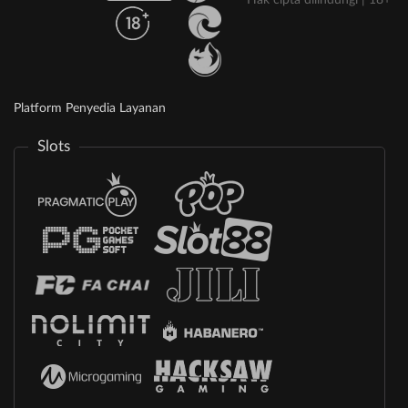
Hak cipta dilindungi | 18+
Platform Penyedia Layanan
Slots