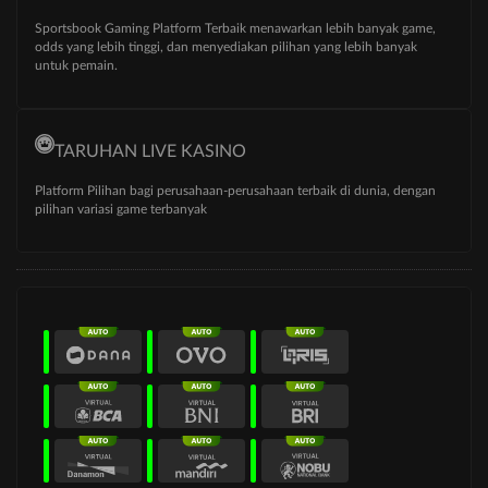
Sportsbook Gaming Platform Terbaik menawarkan lebih banyak game,
odds yang lebih tinggi, dan menyediakan pilihan yang lebih banyak
untuk pemain.
TARUHAN LIVE KASINO
Platform Pilihan bagi perusahaan-perusahaan terbaik di dunia, dengan
pilihan variasi game terbanyak