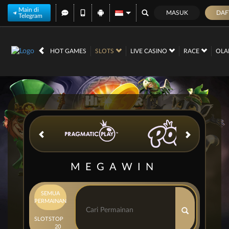
Main di
MASUK
DAF
Telegram
IDR
12,739,227,
HOT GAMES
SLOTS
LIVE CASINO
RACE
OLA
MEGAWIN
SEMUA
PERMAINAN
SLOTS
TOP
20