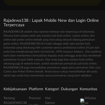
Rajadewa138 : Lapak Mobile New dan Login Online
Terpercaya
RAJADEWA138 adalah situs taruhan terbesar dan terpercaya di Indonesia.
Dimana kami adalah salah satu bandar judi bola online, casino online, slot
online dan poker online terbaik yang mencakup seluruh bidang permainan
game online. RAJADEWA138 kini hadir sebagai salah satu bandar bola
indonesia yang didukung oleh customer service profesional online 24 jam dan
anda bisa menghubungi kami via livechat , SMS maupun telepon , Dan pastinya
kami akan memberikan kemudahan kepada anda sehingga anda bisa menikmati
permainan ini jauh lebih nyaman. Dan anda juga bisa nonton bola online
sekarang juga di website kami, sambil menikmati permainan judi bola online.
RAJADEWA138 juga menyediakan permainan segala jenis permainan Slot, Live
Casino dan Poker Online terbaik. Anda hanya cukup mendaftarkan diri anda
sekali saja untuk bisa memainkan semua permainan yang kami sediakan.
Kebijaksanaan
Platform
Kategori
Dukungan
Komunitas
Tentang
Promosi
Hot
Whatsa
RAJADEWA138
Games
pp