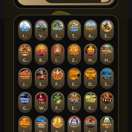
ICELAND
Victory
Sea Captain
Triple Twister
Amazing Thailand
Emperor Gate
God Of Wealth
888
India
Zhao Cai Jin Bao
Happy Prosperous
Highway King
JAPAN
Striper Night
FORTUNE
SAFARI Heat
Dragon Gold
Sea World
Great Blue
Wild Fox
Fairy Garden
Eyes of Fortune
Robin Hood
Panda