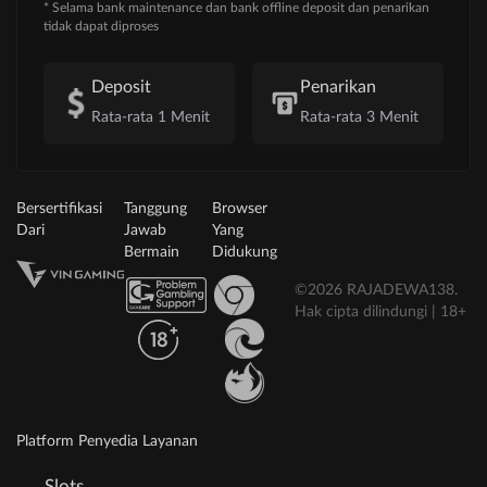
* Selama bank maintenance dan bank offline deposit dan penarikan
tidak dapat diproses
Deposit
Penarikan
Rata-rata 1 Menit
Rata-rata 3 Menit
Bersertifikasi
Tanggung
Browser
Dari
Jawab
Yang
Bermain
Didukung
©2026 RAJADEWA138.
Hak cipta dilindungi | 18+
Platform Penyedia Layanan
Slots