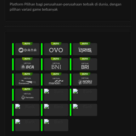
Platform Pilihan bagi perusahaan-perusahaan terbaik di dunia, dengan
pilihan variasi game terbanyak