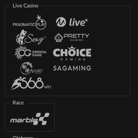
Live Casino
Race