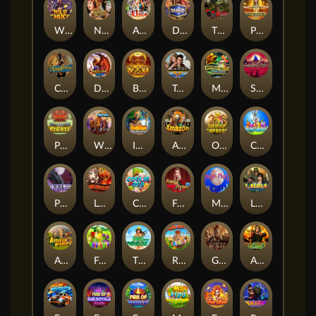
Wild Chuco
NvXia
Alice
Dragon
Three Kingdoms
Pyramid Adventure
Captain
Dragon City
Big Prosperity
Top Gun
Mystery Reels Power Reels
Sahara Gold
Pirate
Wild Buffalo
Indihn Dkehming
Amazon
Orient
Caster Surprise
Panther Moon
Long Teng Hu Xiao
Cookie Pop
Fame
Magic Pearl
Laura
African Wildlife
Fruit
Thai
Reel King Mega
Glorious Rome
Archer