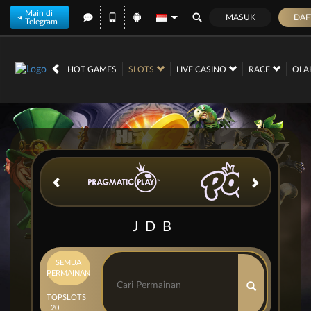
Main di
MASUK
DAF
Telegram
IDR
12,679,649,
HOT GAMES
SLOTS
LIVE CASINO
RACE
OLA
JDB
SEMUA
PERMAINAN
TOP
SLOTS
20