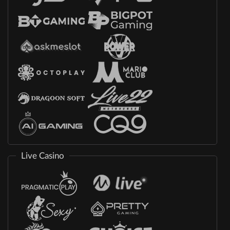
Live Casino