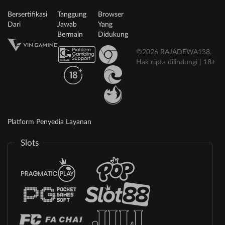
Bersertifikasi
Tanggung
Browser
Dari
Jawab
Yang
Bermain
Didukung
©2026 RAJADEWA138.
Hak cipta dilindungi | 18+
Platform Penyedia Layanan
Slots