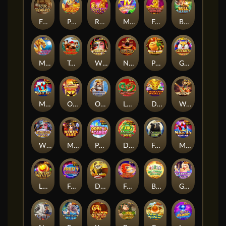
Four Treasures
Prosperity Tiger
Rooster In Love
MarvelousIV
FortuneHorse
Bull Treasure
Moonlight Treasure
TripleKingKong
Winning Mask II
New Year
Piggy Bank
GoLaiFu
Magic Ace
Open Sesame Mega
Olympian Temple
Lucky Dragons
DragonsWorld
Wukong
Winning Mask
MinerBabe
Pop Pop Candy
Dragon Soar - Hyper Wild
Formosa Bear
Magic Ace WILD LOCK
LanternWealth
Fruity Bonanza
Dragon Warrior
FunkyKingKong
Big Three Dragons
Glamorous Girl