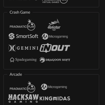
Crash Game
Arcade