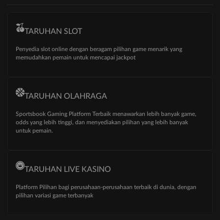
TARUHAN SLOT
Penyedia slot online dengan beragam pilihan game menarik yang
memudahkan pemain untuk mencapai jackpot
TARUHAN OLAHRAGA
Sportsbook Gaming Platform Terbaik menawarkan lebih banyak game,
odds yang lebih tinggi, dan menyediakan pilihan yang lebih banyak
untuk pemain.
TARUHAN LIVE KASINO
Platform Pilihan bagi perusahaan-perusahaan terbaik di dunia, dengan
pilihan variasi game terbanyak