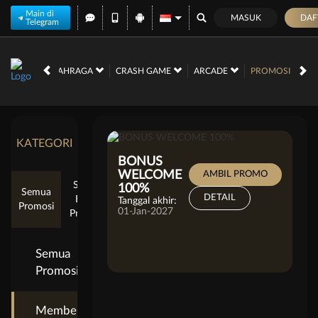
Main di
MASUK
DAF
Telegram
PROMOSI
RACE
OLAHRAGA
CRASH GAME
ARCADE
KATEGORI
BONUS
WELCOME
AMBIL PROMO
Semua
100%
Semua
DETAIL
Event
Tanggal akhir:
Promosi
01-Jan-2027
Provider
Semua
Promosi
Member