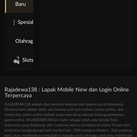
Baru
Spesial
Olahraga
Slots
Rajadewa138 : Lapak Mobile New dan Login Online
Terpercaya
RAJADEWA138 adalah situs taruhan terbesar dan terpercaya di Indonesia.
Dimana kami adalah salah satu bandar judi bola online, casino online, slot
online dan poker online terbaik yang mencakup seluruh bidang permainan
game online. RAJADEWA138 kini hadir sebagai salah satu bandar bola
indonesia yang didukung oleh customer service profesional online 24 jam dan
anda bisa menghubungi kami via livechat , SMS maupun telepon , Dan pastinya
kami akan memberikan kemudahan kepada anda sehingga anda bisa menikmati