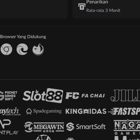
Penarikan
Rata-rata 3 Menit
Browser Yang Didukung