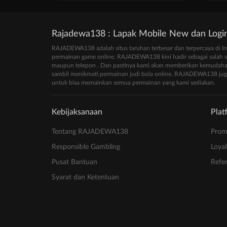
Rajadewa138 : Lapak Mobile New dan Login
RAJADEWA138 adalah situs taruhan terbesar dan terpercaya di Ind
permainan game online. RAJADEWA138 kini hadir sebagai salah sa
maupun telepon , Dan pastinya kami akan memberikan kemudahan k
sambil menikmati permainan judi bola online. RAJADEWA138 juga 
untuk bisa memainkan semua permainan yang kami sediakan.
Kebijaksanaan
Plat
Tentang RAJADEWA138
Prom
Responsible Gambling
Loyal
Pusat Bantuan
Refer
Syarat dan Ketentuan