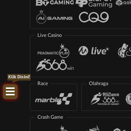
Live Casino
Klik Disini!
Race
Olahraga
Crash Game