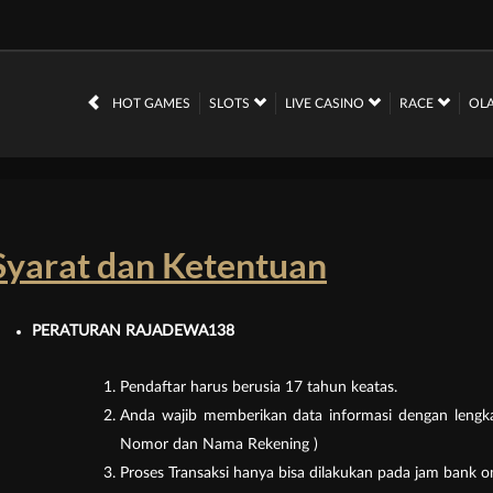
HOT GAMES
SLOTS
LIVE CASINO
RACE
OL
Syarat dan Ketentuan
PERATURAN RAJADEWA138
Pendaftar harus berusia 17 tahun keatas.
Anda wajib memberikan data informasi dengan lengka
Nomor dan Nama Rekening )
Proses Transaksi hanya bisa dilakukan pada jam bank on