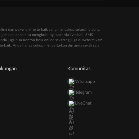
online dan poker online terbaik yang mencakup seluruh bidang
4 jam dan anda bisa menghubungi kami via livechat , SMS
a juga bisa nonton bola online sekarang juga di website kami,
erbaik. Anda hanya cukup mendaftarkan diri anda sekali saja
kungan
Komunitas
Whatsapp
Telegram
LiveChat