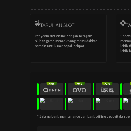
TARUHAN SLOT
T
Penyedia slot online dengan beragam
Sports
pilihan game menarik yang memudahkan
menawa
pemain untuk mencapai jackpot
lebih 
lebih 
* Selama bank maintenance dan bank offline deposit dan pen