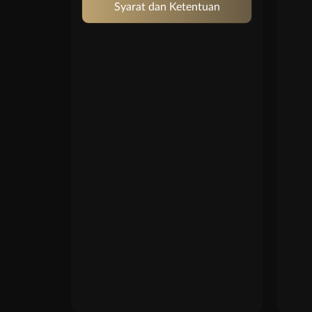
Syarat dan Ketentuan