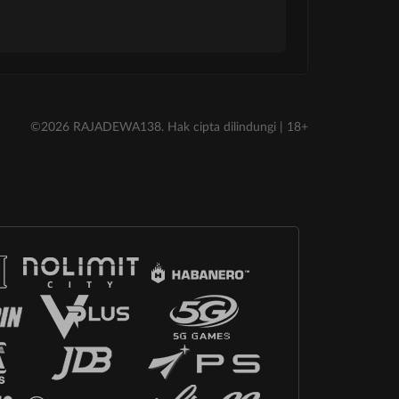
©2026 RAJADEWA138. Hak cipta dilindungi | 18+