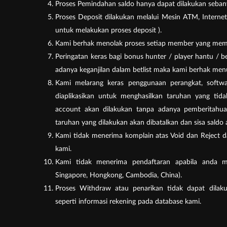
Proses Pemindahan saldo hanya dapat dilakukan sebanya
Proses Deposit dilakukan melalui Mesin ATM, Internet 
untuk melakukan proses deposit ).
Kami berhak menolak proses setiap member yang mema
Peringatan keras bagi bonus hunter / player hantu / bett
adanya keganjilan dalam betlist maka kami berhak men
Kami melarang keras penggunaan perangkat, softw
diaplikasikan untuk menghasilkan taruhan yang ti
account akan dilakukan tanpa adanya pemberitahu
taruhan yang dilakukan akan dibatalkan dan sisa saldo
Kami tidak menerima komplain atas Void dan Reject d
kami.
Kami tidak menerima pendaftaran apabila anda m
Singapore, Hongkong, Cambodia, China).
Proses Withdraw atau penarikan tidak dapat dilaku
seperti informasi rekening pada database kami.