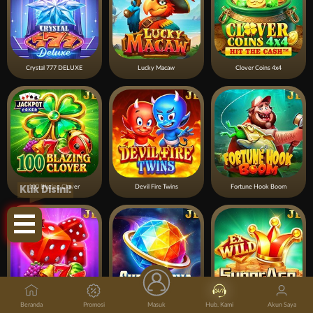
Crystal 777 DELUXE
Lucky Macaw
Clover Coins 4x4
Klik Disini!
100 Blazing Clover
Devil Fire Twins
Fortune Hook Boom
Beranda
Promosi
Masuk
Hub. Kami
Akun Saya
Dice & Drop
Supernova
Super Ace SPEED