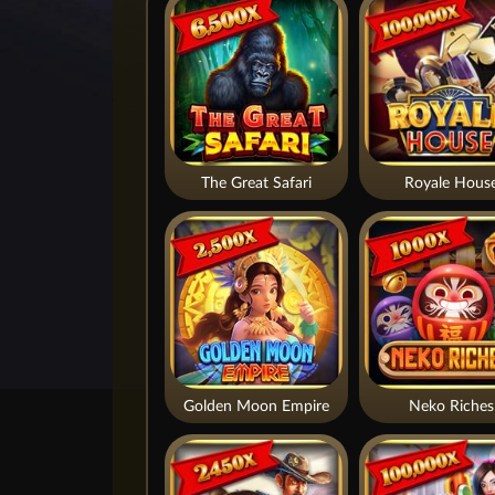
The Great Safari
Royale Hous
Golden Moon Empire
Neko Riches