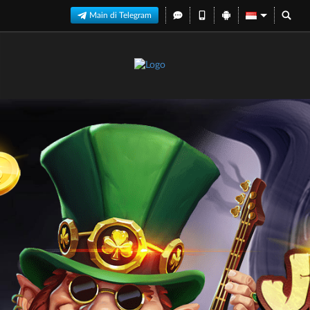
Main di Telegram