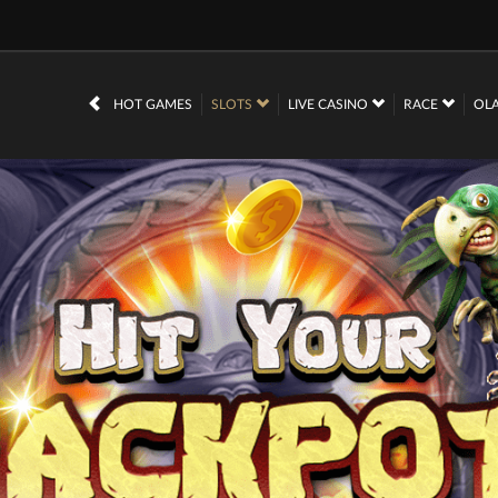
HOT GAMES
SLOTS
LIVE CASINO
RACE
OL