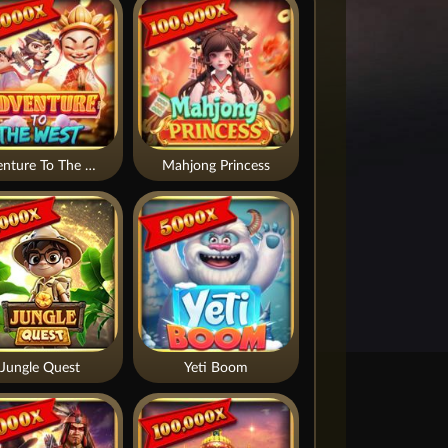
Adventure To The West
Mahjong Princess
Jungle Quest
Yeti Boom