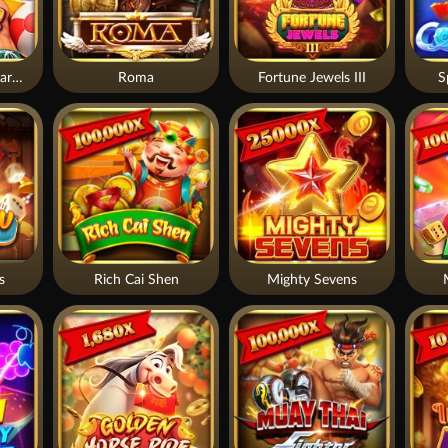
Summer Splash Paradise
Roma
Fortune Jewels III
S
s
Rich Cai Shen
Mighty Sevens