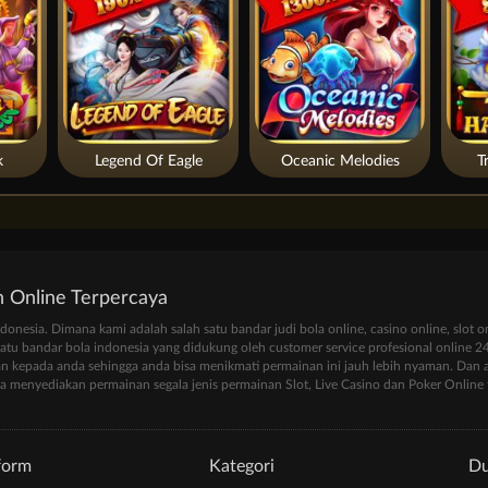
k
Legend Of Eagle
Oceanic Melodies
T
 Online Terpercaya
onesia. Dimana kami adalah salah satu bandar judi bola online, casino online, slot 
tu bandar bola indonesia yang didukung oleh customer service profesional online 2
epada anda sehingga anda bisa menikmati permainan ini jauh lebih nyaman. Dan and
menyediakan permainan segala jenis permainan Slot, Live Casino dan Poker Online t
form
Kategori
Du