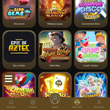
Dino Gems
Mahjong Legacy
Government Disco
Klik Disini!
Epic of Aztec
Mafia Ways
Cupid's Garden
Beranda
Promosi
Masuk
Hub. Kami
Akun Saya
Mahjong of the Phoenix
Super Ace X
The Beat of Olympus 1000