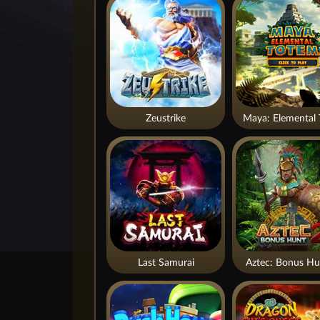
Zeustrike
Last Samurai
Aztec: Bonus Hu