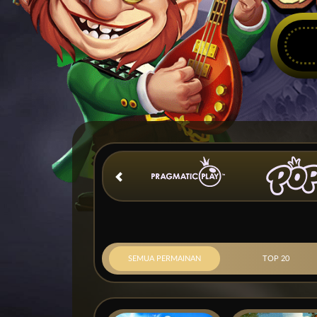
SEMUA PERMAINAN
TOP 20