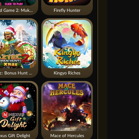
Squid Game 2: Mukunghwa
Firefly Hunter
Aztec: Bonus Hunt 2 Xmas
Kingyo Riches
xus Gift Delight
Mace of Hercules