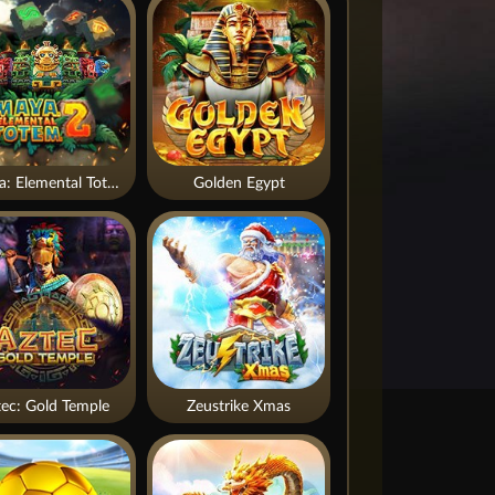
Maya: Elemental Totem 2
Golden Egypt
tec: Gold Temple
Zeustrike Xmas