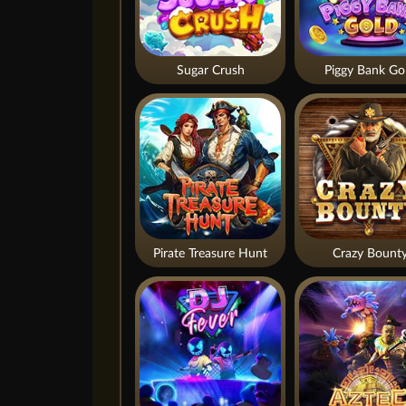
Sugar Crush
Piggy Bank Go
Pirate Treasure Hunt
Crazy Bount