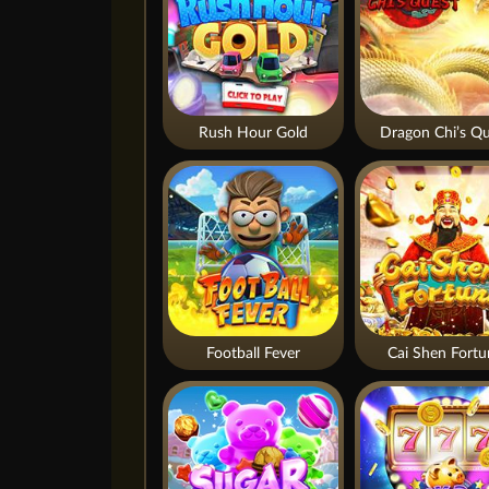
Rush Hour Gold
Dragon Chi’s Qu
Football Fever
Cai Shen Fortu