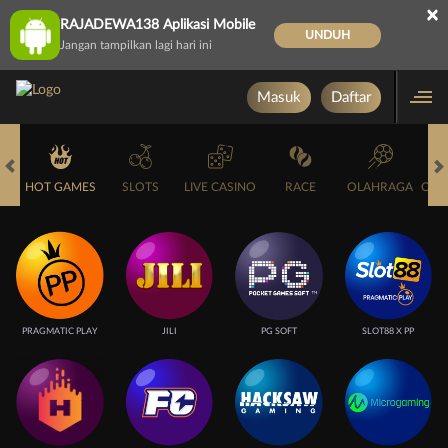
×
RAJADEWA138 Aplikasi Mobile
UNDUH
Jangan tampilkan lagi hari ini
Masuk
Daftar
HOT GAMES
SLOTS
LIVE CASINO
RACE
OLAHRAGA
CRA
PRAGMATIC PLAY
JILI
PG SOFT
SLOT88 X PP