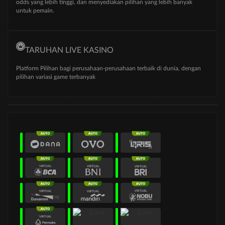
odds yang lebih tinggi, dan menyediakan pilihan yang lebih banyak
untuk pemain.
TARUHAN LIVE KASINO
Platform Pilihan bagi perusahaan-perusahaan terbaik di dunia, dengan
pilihan variasi game terbanyak