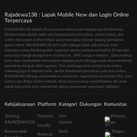
Rajadewa138 : Lapak Mobile New dan Login Online
Terpercaya
RAJADEWA138 adalah situs taruhan terbesar dan terpercaya di Indonesia.
Dimana kami adalah salah satu bandar judi bola online, casino online, slot
online dan poker online terbaik yang mencakup seluruh bidang permainan
game online. RAJADEWA138 kini hadir sebagai salah satu bandar bola
indonesia yang didukung oleh customer service profesional online 24 jam dan
anda bisa menghubungi kami via livechat , SMS maupun telepon , Dan pastinya
kami akan memberikan kemudahan kepada anda sehingga anda bisa menikmati
permainan ini jauh lebih nyaman. Dan anda juga bisa nonton bola online
sekarang juga di website kami, sambil menikmati permainan judi bola online.
RAJADEWA138 juga menyediakan permainan segala jenis permainan Slot, Live
Casino dan Poker Online terbaik. Anda hanya cukup mendaftarkan diri anda
sekali saja untuk bisa memainkan semua permainan yang kami sediakan.
Kebijaksanaan
Platform
Kategori
Dukungan
Komunitas
Tentang
Promosi
Hot
Whatsa
RAJADEWA138
Games
pp
Loyalty
Responsible
Slots
Telegra
Referral