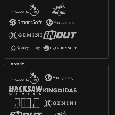
Arcade