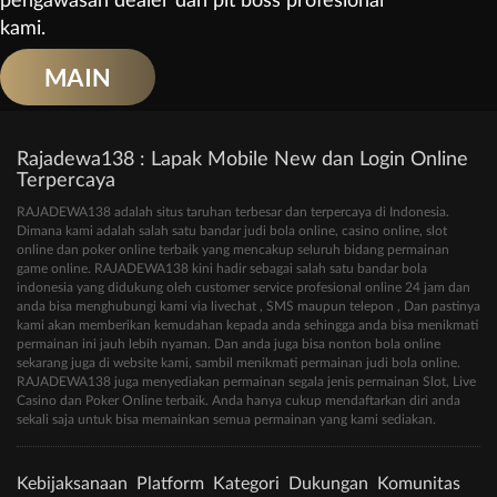
pengawasan dealer dan pit boss profesional
kami.
MAIN
Rajadewa138 : Lapak Mobile New dan Login Online
Terpercaya
RAJADEWA138 adalah situs taruhan terbesar dan terpercaya di Indonesia.
Dimana kami adalah salah satu bandar judi bola online, casino online, slot
online dan poker online terbaik yang mencakup seluruh bidang permainan
game online. RAJADEWA138 kini hadir sebagai salah satu bandar bola
indonesia yang didukung oleh customer service profesional online 24 jam dan
anda bisa menghubungi kami via livechat , SMS maupun telepon , Dan pastinya
kami akan memberikan kemudahan kepada anda sehingga anda bisa menikmati
permainan ini jauh lebih nyaman. Dan anda juga bisa nonton bola online
sekarang juga di website kami, sambil menikmati permainan judi bola online.
RAJADEWA138 juga menyediakan permainan segala jenis permainan Slot, Live
Casino dan Poker Online terbaik. Anda hanya cukup mendaftarkan diri anda
sekali saja untuk bisa memainkan semua permainan yang kami sediakan.
Kebijaksanaan
Platform
Kategori
Dukungan
Komunitas