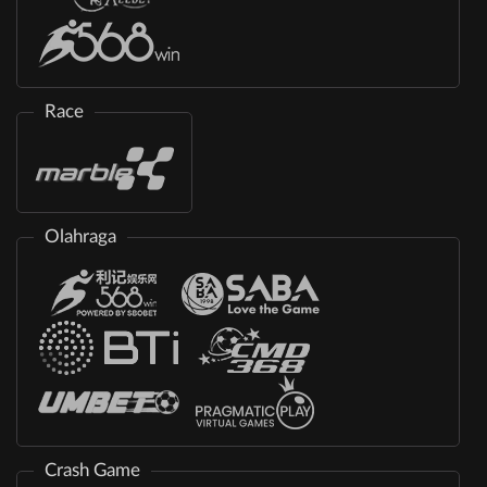
Race
Olahraga
Crash Game