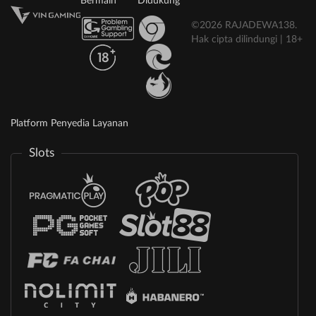
Bermain
Didukung
©2026 RAJADEWA138.
Hak cipta dilindungi | 18+
Platform Penyedia Layanan
Slots