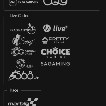
Live Casino
Race