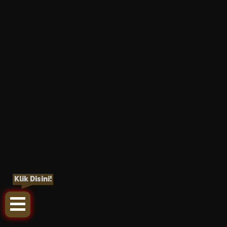
Klik Disini!