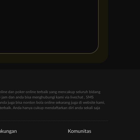
online dan poker online terbaik yang mencakup seluruh bidang
4 jam dan anda bisa menghubungi kami via livechat , SMS
a juga bisa nonton bola online sekarang juga di website kami,
erbaik. Anda hanya cukup mendaftarkan diri anda sekali saja
kungan
Komunitas