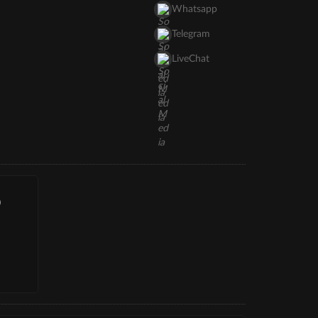
Whatsapp
Telegram
LiveChat
O