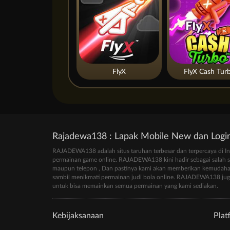
FlyX
FlyX Cash Tur
Rajadewa138 : Lapak Mobile New dan Login
RAJADEWA138 adalah situs taruhan terbesar dan terpercaya di Ind
permainan game online. RAJADEWA138 kini hadir sebagai salah sa
maupun telepon , Dan pastinya kami akan memberikan kemudahan k
sambil menikmati permainan judi bola online. RAJADEWA138 juga 
untuk bisa memainkan semua permainan yang kami sediakan.
Kebijaksanaan
Plat