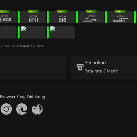
arikan tidak dapat diproses
Penarikan
Rata-rata 3 Menit
Browser Yang Didukung