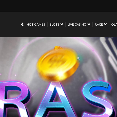
HOT GAMES
SLOTS
LIVE CASINO
RACE
OL