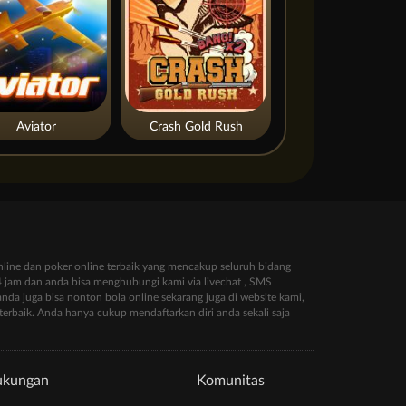
Aviator
Crash Gold Rush
online dan poker online terbaik yang mencakup seluruh bidang
4 jam dan anda bisa menghubungi kami via livechat , SMS
a juga bisa nonton bola online sekarang juga di website kami,
erbaik. Anda hanya cukup mendaftarkan diri anda sekali saja
kungan
Komunitas