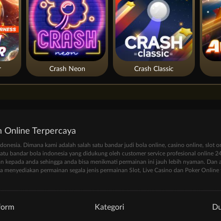
r
Crash Neon
Crash Classic
 Online Terpercaya
onesia. Dimana kami adalah salah satu bandar judi bola online, casino online, slot 
tu bandar bola indonesia yang didukung oleh customer service profesional online 2
epada anda sehingga anda bisa menikmati permainan ini jauh lebih nyaman. Dan and
menyediakan permainan segala jenis permainan Slot, Live Casino dan Poker Online t
form
Kategori
Du