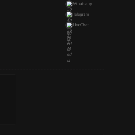
Whatsapp
Telegram
LiveChat
O