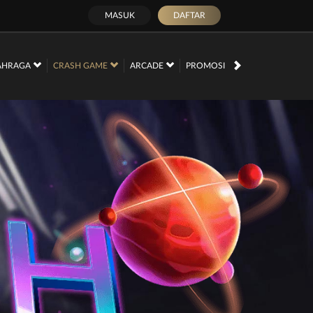
MASUK
DAFTAR
PROMOSI
AHRAGA
CRASH GAME
ARCADE