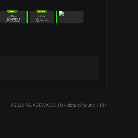
©2026 RAJADEWA138. Hak cipta dilindungi | 18+