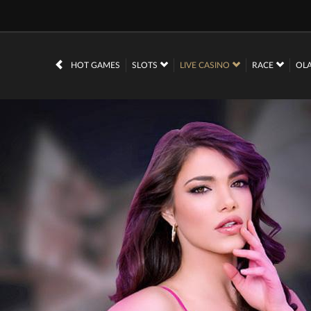
HOT GAMES
SLOTS
LIVE CASINO
RACE
OL