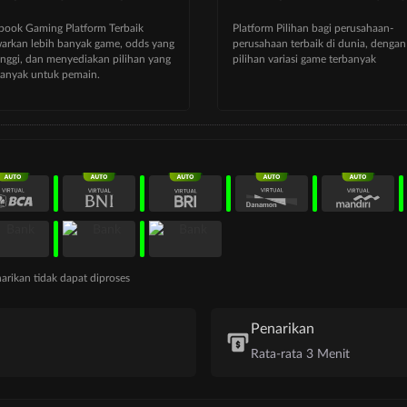
book Gaming Platform Terbaik
Platform Pilihan bagi perusahaan-
rkan lebih banyak game, odds yang
perusahaan terbaik di dunia, dengan
tinggi, dan menyediakan pilihan yang
pilihan variasi game terbanyak
banyak untuk pemain.
arikan tidak dapat diproses
Penarikan
Rata-rata 3 Menit