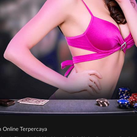
 Online Terpercaya