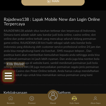
MAIN
Rajadewa138 : Lapak Mobile New dan Login Online
Terpercaya
RAJADEWA138 adalah situs taruhan terbesar dan terpercaya di Indonesia.
Dimana kami adalah salah satu bandar judi bola online, casino online, slot
online dan poker online terbaik yang mencakup seluruh bidang permainan
game online. RAJADEWA138 kini hadir sebagai salah satu bandar bola
indonesia yang didukung oleh customer service profesional online 24 jam dan
anda bisa menghubungi kami via livechat , SMS maupun telepon , Dan
pastinya kami akan memberikan kemudahan kepada anda sehingga anda bisa
menikmati permainan ini jauh lebih nyaman. Dan anda juga bisa nonton bola
online sekarang juga di website kami, sambil menikmati permainan judi bola
Klik Disini!
online. RAJADEWA138 juga menyediakan permainan segala jenis permainan
Slot, Live Casino dan Poker Online terbaik. Anda hanya cukup mendaftarkan
diri anda sekali saja untuk bisa memainkan semua permainan yang kami
sediakan.
Kebijaksanaan
Platform
Tentang RAJADEWA138
Promosi
Beranda
Promosi
Masuk
Hub. Kami
Akun Saya