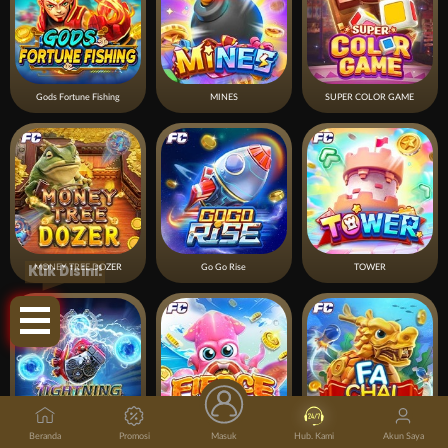
Gods Fortune Fishing
MINES
SUPER COLOR GAME
Klik Disini!
MONEY TREE DOZER
Go Go Rise
TOWER
Beranda
Promosi
Masuk
Hub. Kami
Akun Saya
LIGHTNING BOMB
FIERCE FISHING
FA CHAI FISHING