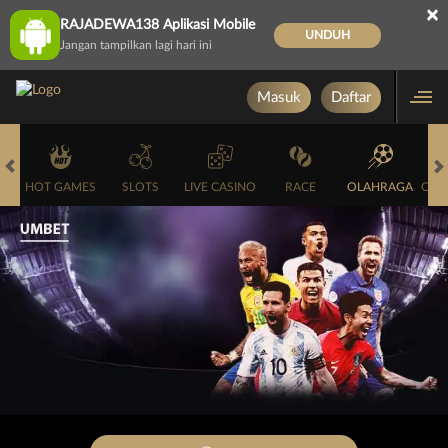
×
RAJADEWA138 Aplikasi Mobile
UNDUH
Jangan tampilkan lagi hari ini
Masuk
Daftar
HOT GAMES
SLOTS
LIVE CASINO
RACE
OLAHRAGA
CRA