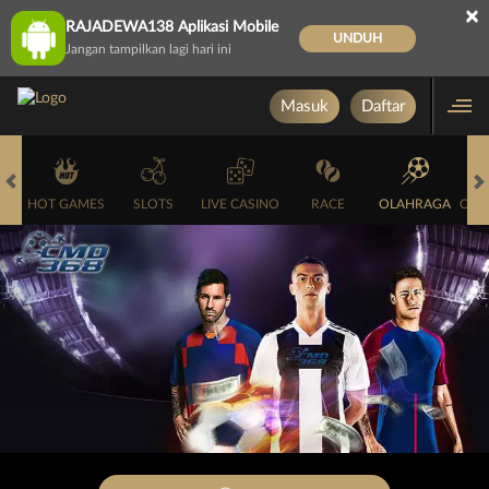
×
RAJADEWA138 Aplikasi Mobile
UNDUH
Jangan tampilkan lagi hari ini
Masuk
Daftar
HOT GAMES
SLOTS
LIVE CASINO
RACE
OLAHRAGA
CRA