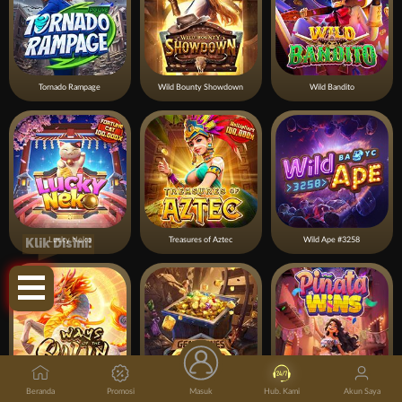
Tornado Rampage
Wild Bounty Showdown
Wild Bandito
Klik Disini!
Lucky Neko
Treasures of Aztec
Wild Ape #3258
Beranda
Promosi
Masuk
Hub. Kami
Akun Saya
Ways of the Qilin
Gemstones Gold
Pinata Wins