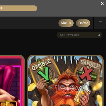
×
UH
Masuk
Daftar