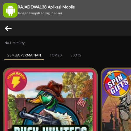
RAJADEWA138 Aplikasi Mobile
Jangan tampilkan lagi hari ini
No Limit City
SEMUA PERMAINAN
TOP 20
SLOTS