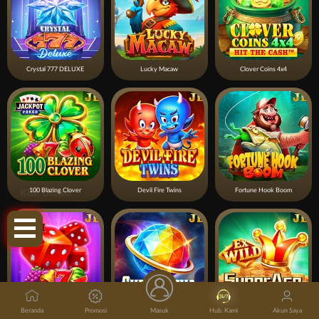
Crystal 777 DELUXE
Lucky Macaw
Clover Coins 4x4
Klik Disini!
100 Blazing Clover
Devil Fire Twins
Fortune Hook Boom
Beranda
Promosi
Masuk
Hub. Kami
Akun Saya
Dice & Drop
Supernova
Super Ace SPEED