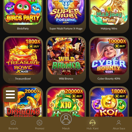
BirdsParty
Super Niubi Fortune X-Huge
Mahjong Wins
Klik Disini!
TreasureBowl
Wild Bronco
Cyber Bounty 4096
Beranda
Promosi
Masuk
Hub. Kami
Akun Saya
DragonsGate
Dragon Soar - Hyper Wild
KOI TRIO