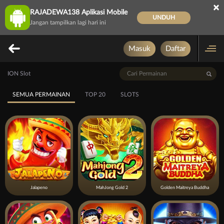
×
RAJADEWA138 Aplikasi Mobile
UNDUH
Jangan tampilkan lagi hari ini
Masuk
Daftar
ION Slot
SEMUA PERMAINAN
TOP 20
SLOTS
Jalapeno
MahJong Gold 2
Golden Maitreya Buddha