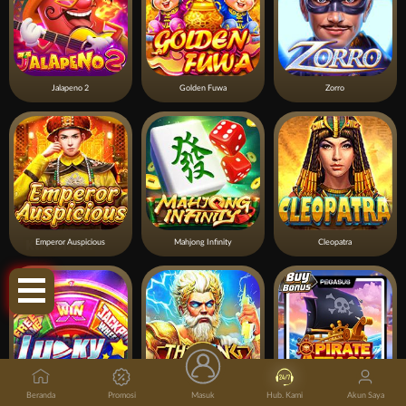
Jalapeno 2
Golden Fuwa
Zorro
Klik Disini!
Emperor Auspicious
Mahjong Infinity
Cleopatra
Beranda
Promosi
Masuk
Hub. Kami
Akun Saya
Lucky Wheel Deluxe
The King Of Olympus
Pirate Attack