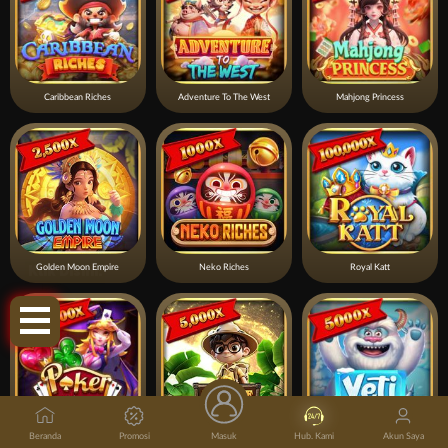
Caribbean Riches
Adventure To The West
Mahjong Princess
Klik Disini!
Golden Moon Empire
Neko Riches
Royal Katt
Beranda
Promosi
Masuk
Hub. Kami
Akun Saya
Poker Ways
Jungle Quest
Yeti Boom