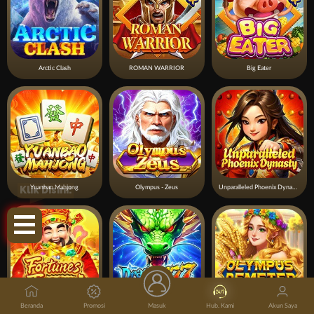
Arctic Clash
ROMAN WARRIOR
Big Eater
Klik Disini!
Yuanbao Mahjong
Olympus - Zeus
Unparalleled Phoenix Dynasty
Beranda
Promosi
Masuk
Hub. Kami
Akun Saya
Fortune's Treasure
Dragon777
OLYMPUS DEMETER