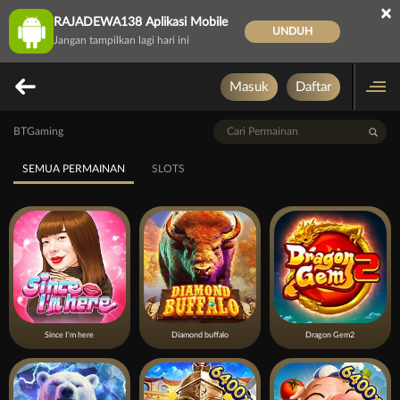
×
RAJADEWA138 Aplikasi Mobile
UNDUH
Jangan tampilkan lagi hari ini
Masuk
Daftar
BTGaming
SEMUA PERMAINAN
SLOTS
Since I'm here
Diamond buffalo
Dragon Gem2