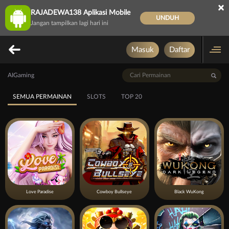
×
RAJADEWA138 Aplikasi Mobile
UNDUH
Jangan tampilkan lagi hari ini
Masuk
Daftar
AIGaming
SEMUA PERMAINAN
SLOTS
TOP 20
Love Paradise
Cowboy Bullseye
Black WuKong