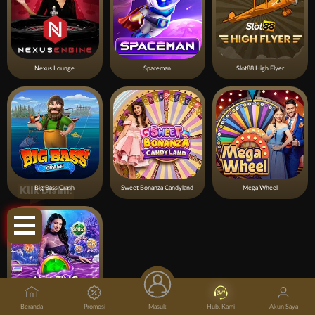
Nexus Lounge
Spaceman
Slot88 High Flyer
Klik Disini!
Big Bass Crash
Sweet Bonanza Candyland
Mega Wheel
Beranda
Promosi
Masuk
Hub. Kami
Akun Saya
Amazing Baccarat