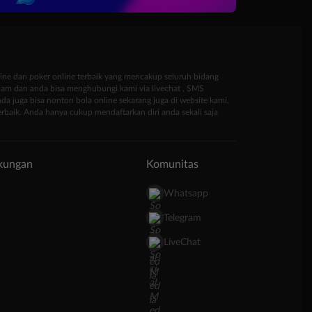
line dan poker online terbaik yang mencakup seluruh bidang
jam dan anda bisa menghubungi kami via livechat , SMS
 juga bisa nonton bola online sekarang juga di website kami,
baik. Anda hanya cukup mendaftarkan diri anda sekali saja
kungan
Komunitas
Whatsapp
Telegram
LiveChat