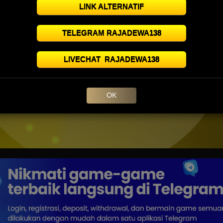
LINK ALTERNATIF
TELEGRAM RAJADEWA138
LIVECHAT RAJADEWA138
OK