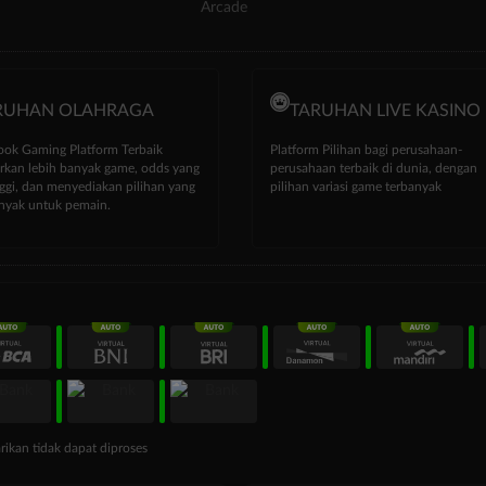
Arcade
RUHAN OLAHRAGA
TARUHAN LIVE KASINO
ook Gaming Platform Terbaik
Platform Pilihan bagi perusahaan-
kan lebih banyak game, odds yang
perusahaan terbaik di dunia, dengan
nggi, dan menyediakan pilihan yang
pilihan variasi game terbanyak
anyak untuk pemain.
ikan tidak dapat diproses