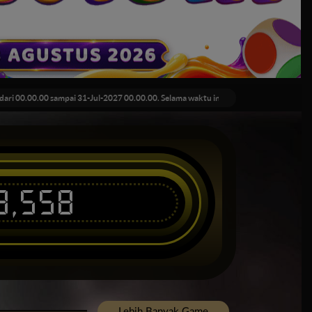
.00 sampai 31-Jul-2027 00.00.00. Selama waktu ini, MarbleX permainan tidak akan 
8,558
Lebih Banyak Game