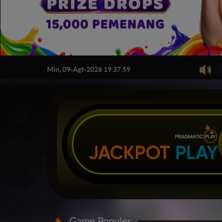
Min, 09-Agt-2026 19.37.59
ts permainan tidak akan tersedia. Kami memohon maaf atas ketidaknyamanan yang mun
JACKPOT
PLAY
Game Populer