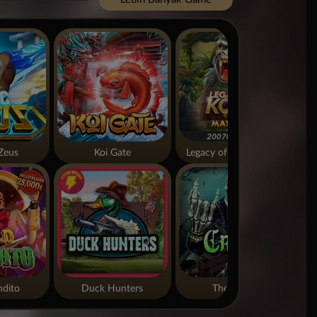
 Zeus
Koi Gate
Legacy of Kong Maxways
ndito
Duck Hunters
The Crypt
C