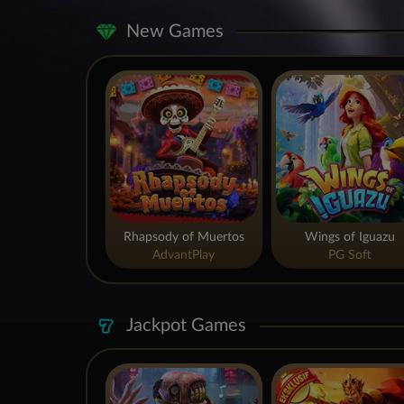
New Games
Rhapsody of Muertos
Wings of Iguazu
AdvantPlay
PG Soft
Jackpot Games