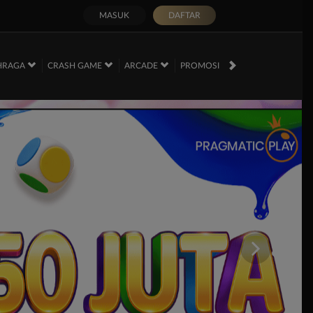
MASUK
DAFTAR
PROMOSI
HRAGA
CRASH GAME
ARCADE