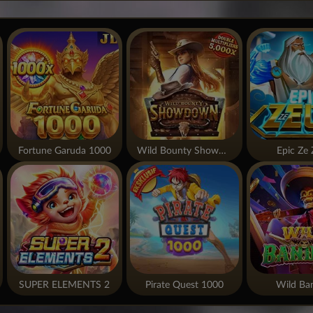
Fortune Garuda 1000
Wild Bounty Showdown
Epic Ze
SUPER ELEMENTS 2
Pirate Quest 1000
Wild Ba