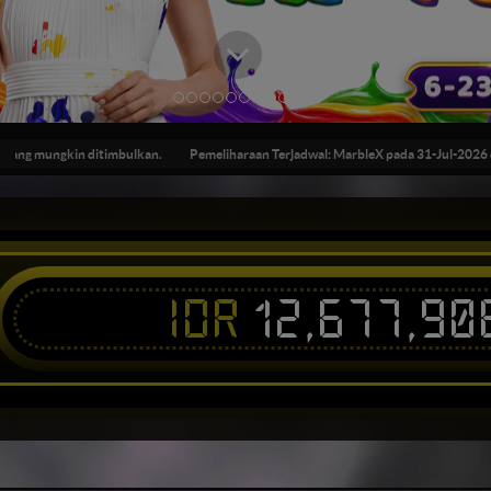
gkin ditimbulkan.
Pemeliharaan Terjadwal: MarbleX pada 31-Jul-2026 dari 00.00
IDR
12,677,90