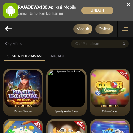
×
RAJADEWA138 Aplikasi Mobile
UNDUH
Jangan tampilkan lagi hari ini
Masuk
Daftar
King Midas
SEMUA PERMAINAN
ARCADE
Pirate's Tresure
Speedy Andar Bahar
Colour Game