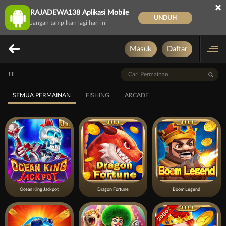
×
RAJADEWA138 Aplikasi Mobile
UNDUH
Jangan tampilkan lagi hari ini
Masuk
Daftar
Jili
SEMUA PERMAINAN
FISHING
ARCADE
Ocean King Jackpot
Dragon Fortune
Boom Legend