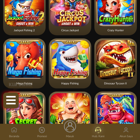
Jackpot Fishing 2
Circus Jackpot
Crazy Hunter
Klik Disini!
Mega Fishing
Happy Fishing
Dinosaur Tycoon II
Beranda
Promosi
Masuk
Hub. Kami
Akun Saya
Secret Treasure
Fortune King Jackpot
All-star Fishing