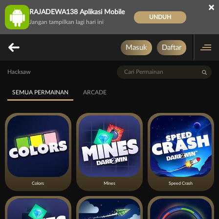
×
RAJADEWA138 Aplikasi Mobile
UNDUH
Jangan tampilkan lagi hari ini
Masuk
Daftar
Hacksaw
SEMUA PERMAINAN
ARCADE
Colors
Mines
Speed Crash