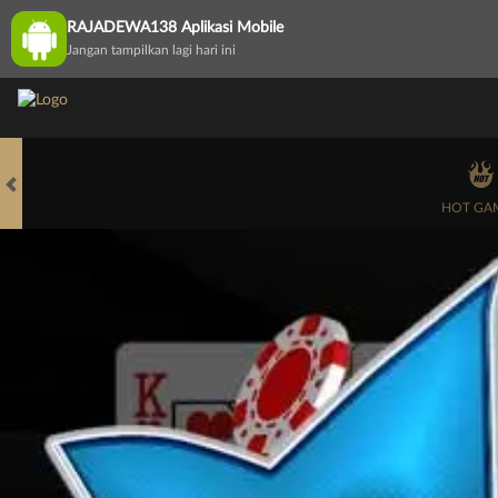
RAJADEWA138 Aplikasi Mobile
Jangan tampilkan lagi hari ini
HOT GA