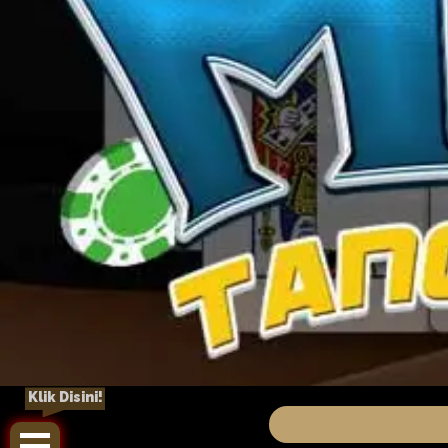
Klik Disini!